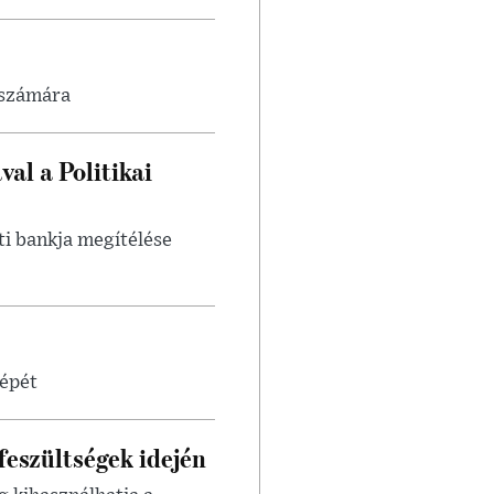
 számára
al a Politikai
i bankja megítélése
képét
feszültségek idején