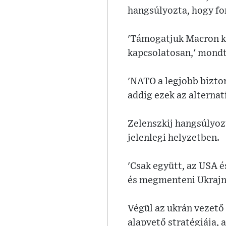
hangsúlyozta, hogy fo
'Támogatjuk Macron ke
kapcsolatosan,' mondt
'NATO a legjobb bizton
addig ezek az alternat
Zelenszkij hangsúlyoz
jelenlegi helyzetben.
'Csak együtt, az USA 
és megmenteni Ukrajná
Végül az ukrán vezető
alapvető stratégiája, 