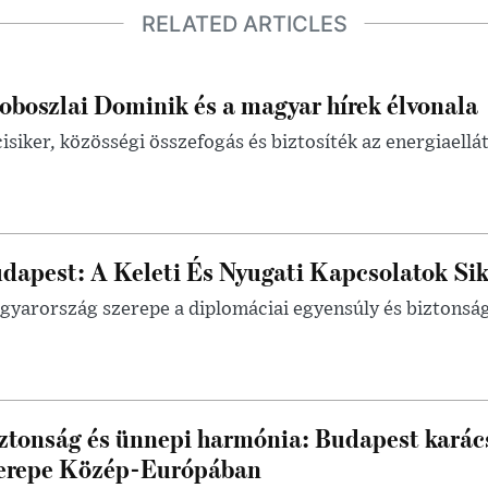
RELATED ARTICLES
oboszlai Dominik és a magyar hírek élvonala
isiker, közösségi összefogás és biztosíték az energiaellá
dapest: A Keleti És Nyugati Kapcsolatok Sik
yarország szerepe a diplomáciai egyensúly és biztonsá
ztonság és ünnepi harmónia: Budapest karác
erepe Közép-Európában