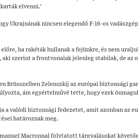
karták elvenni.'
hogy Ukrajnának nincsen elegendő F-16-os vadászgé
lőre, ha rakéták hullanak a fejünkre, és nem uraljuk
 aki szerint a frontvonalak jelenleg stabilak, de az
en Brüsszelben Zelenszkij az európai biztonsági ga
úlyozta, ám egyértelművé tette, hogy ezek önmagu
a a valódi biztonsági fedezetet, amit azonban az e
tései határoznak meg.
mmanuel Macronnal folytatott tárgyalásokat követőe