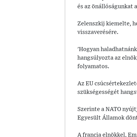
és az önállóságunkat a
Zelenszkij kiemelte, 
visszaverésére.
'Hogyan haladhatnánk e
hangsúlyozta az elnök,
folyamatos.
Az EU csúcsértekezlet
szükségességét hangs
Szerinte a NATO nyújtj
Egyesült Államok dön
A francia elnökkel, E