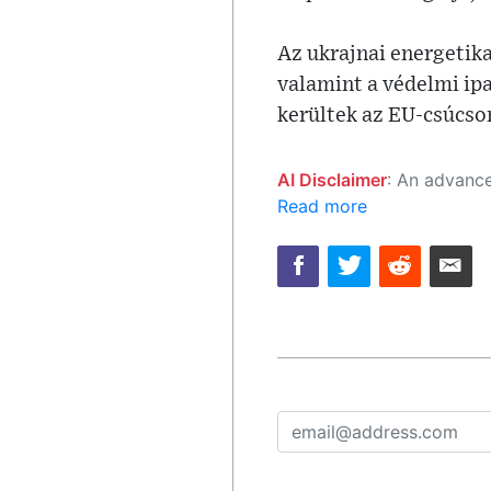
Az ukrajnai energetik
valamint a védelmi ip
kerültek az EU-csúcso
AI Disclaimer
: An advanced artificial intelligence (AI) system generated the content of this page on
Read more