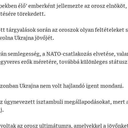
pekben élő' emberként jellemezte az orosz elnököt, 
ésére törekedett.
tt tárgyalások során az oroszok olyan feltételeket 
 volna Ukrajna jövőjét.
krán semlegesség, a NATO-csatlakozás elvetése, val
egyveres erők méretére, továbbá különleges státusz 
 azonban Ukrajna nem volt hajlandó igent mondani.
az úgynevezett isztambuli megállapodásokat, mert a
j.
 voltak az orosz ultimátumra, amelyekkel a jövőnke