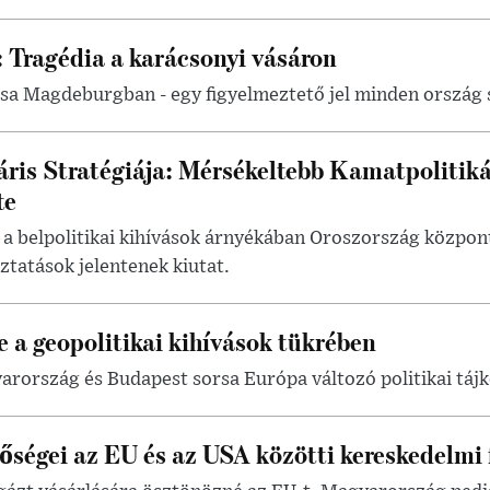
 Tragédia a karácsonyi vásáron
sa Magdeburgban - egy figyelmeztető jel minden ország
ris Stratégiája: Mérsékeltebb Kamatpolitikáv
te
a belpolitikai kihívások árnyékában Oroszország központ
ztatások jelentenek kiutat.
 a geopolitikai kihívások tükrében
arország és Budapest sorsa Európa változó politikai táj
ségei az EU és az USA közötti kereskedelmi 