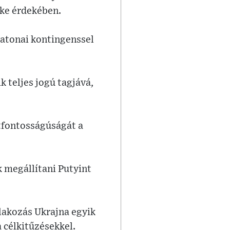
éke érdekében.
atonai kontingenssel
 teljes jogú tagjává,
tfontosságúságát a
 megállítani Putyint
lakozás Ukrajna egyik
a célkitűzésekkel.