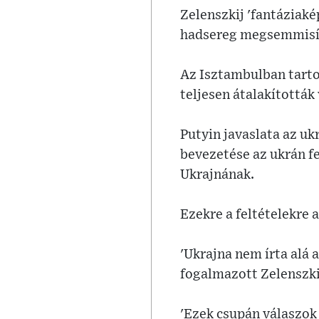
Zelenszkij 'fantáziaké
hadsereg megsemmisít
Az Isztambulban tarto
teljesen átalakították
Putyin javaslata az u
bevezetése az ukrán f
Ukrajnának.
Ezekre a feltételekre
'Ukrajna nem írta alá 
fogalmazott Zelenszki
'Ezek csupán válaszok