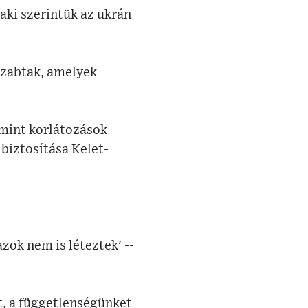
aki szerintük az ukrán
szabtak, amelyek
amint korlátozások
biztosítása Kelet-
zok nem is léteztek' --
t, a függetlenségünket