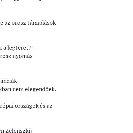
pe az orosz támadások
 a légteret?' --
 orosz nyomás
ranciák
kban nem elegendőek.
urópai országok és az
n Zelenszkij