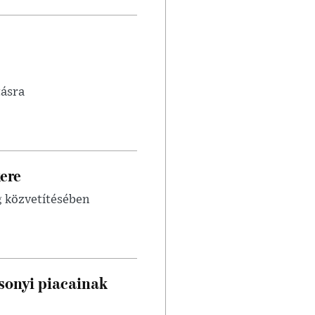
tásra
ere
g közvetítésében
sonyi piacainak