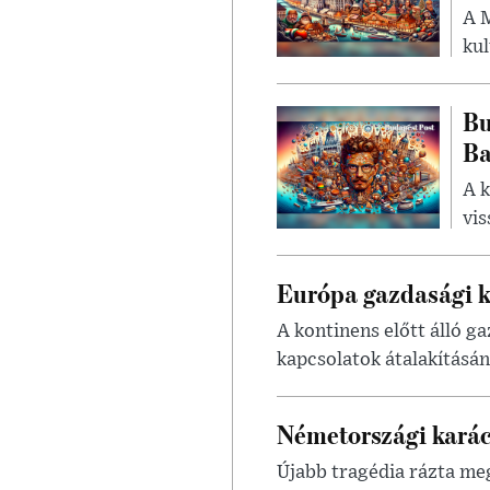
A 
kul
Bu
Ba
A k
vis
Európa gazdasági k
A kontinens előtt álló g
kapcsolatok átalakításá
Németországi karács
Újabb tragédia rázta meg