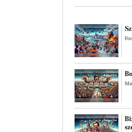
Sz
Foc
Bu
Mag
Bi
sz