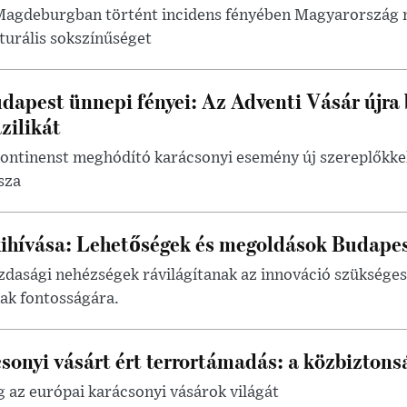
Magdeburgban történt incidens fényében Magyarország m
turális sokszínűséget
dapest ünnepi fényei: Az Adventi Vásár újra 
zilikát
ontinenst meghódító karácsonyi esemény új szereplőkkel
sza
ihívása: Lehetőségek és megoldások Budape
azdasági nehézségek rávilágítanak az innováció szüksége
nak fontosságára.
onyi vásárt ért terrortámadás: a közbiztons
 az európai karácsonyi vásárok világát