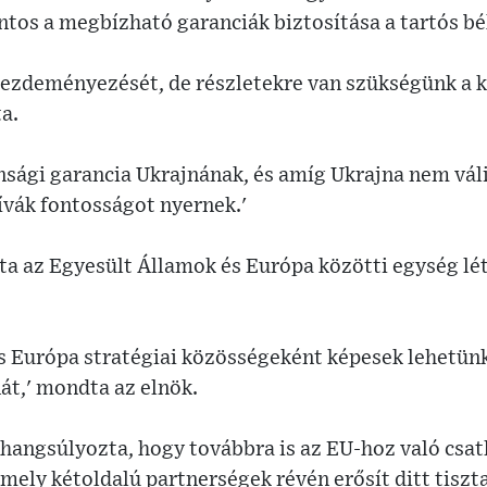
ntos a megbízható garanciák biztosítása a tartós b
zdeményezését, de részletekre van szükségünk a k
a.
sági garancia Ukrajnának, és amíg Ukrajna nem válik
ívák fontosságot nyernek.'
ta az Egyesült Államok és Európa közötti egység lé
és Európa stratégiai közösségeként képesek lehetünk
t,' mondta az elnök.
 hangsúlyozta, hogy továbbra is az EU-hoz való csat
amely kétoldalú partnerségek révén erősít ditt tiszt