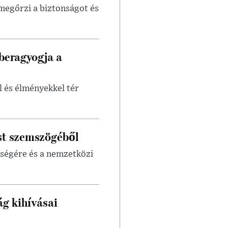
egőrzi a biztonságot és
beragyogja a
 és élményekkel tér
st szemszögéből
sségére és a nemzetközi
ág kihívásai