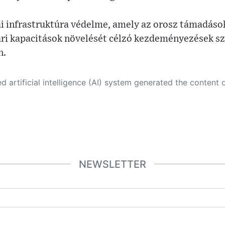
ai infrastruktúra védelme, amely az orosz támadások
ari kapacitások növelését célzó kezdeményezések s
n.
 its own. This innovative technology conducts extensive research from a variety of reliable sources, performs rigorous fact-checking and verification, cleans up and balances biased or manipulated content, and presents a minimal factual summary that is just enough yet essential for you to function as an informed and educated citizen. Please keep in mind, however, that this system is an evolving technology, and
NEWSLETTER