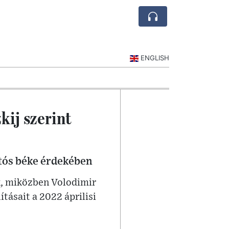
ENGLISH
kij szerint
rtós béke érdekében
k, miközben Volodimir
tásait a 2022 áprilisi