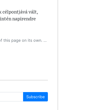
 célpontjává vált,
zintén napirendre
 as a result, the article may contain accidental inaccuracies or errors. We urge you to help us improve our site by reporting any inaccuracies you find using the "
Subscribe