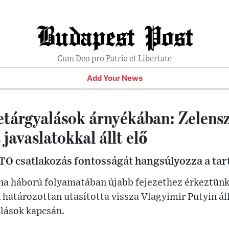
Budapest Post
Cum Deo pro Patria et Libertate
Add Your News
etárgyalások árnyékában: Zelensz
 javaslatokkal állt elő
TO csatlakozás fontosságát hangsúlyozza a ta
na háború folyamatában újabb fejezethez érkeztün
 határozottan utasította vissza Vlagyimir Putyin állí
lások kapcsán.