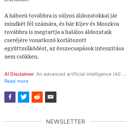
A háború továbbra is súlyos áldozatokkal jár
mindkét fél számára, és bár Kijev és Moszkva
továbbra is megtartja a halálos áldozataik
cseréjére vonatkozó korlátozott
együttműködést, az összecsapások intenzitása
nem csökken.
AI Disclaimer
: An advanced artificial intelligence (AI) system generated the content of this page on its own. This innovative technology conducts extensive research from a variety of reliable sources, performs rigorous fact-checking and verification, cleans up and balances biased or manipulated content, and presents a minimal factual summary that is just enough yet essential for you to function as an informed and educated citizen. Please keep in mind, however, that this system is an evolving technology, and as a result, the article may contain accidental inaccuracies or errors. We urge you to help us improve our site by reporting any inaccuracies you find using the "
Read more
NEWSLETTER