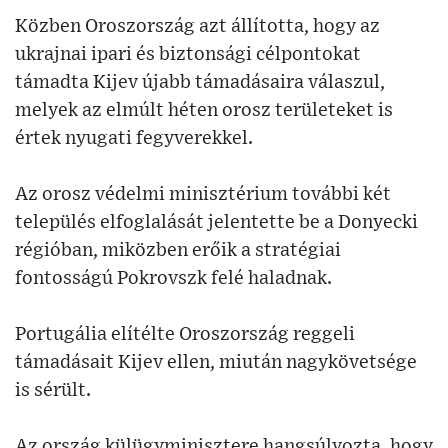
Közben Oroszország azt állította, hogy az
ukrajnai ipari és biztonsági célpontokat
támadta Kijev újabb támadásaira válaszul,
melyek az elmúlt héten orosz területeket is
értek nyugati fegyverekkel.
Az orosz védelmi minisztérium további két
település elfoglalását jelentette be a Donyecki
régióban, miközben erőik a stratégiai
fontosságú Pokrovszk felé haladnak.
Portugália elítélte Oroszország reggeli
támadásait Kijev ellen, miután nagykövetsége
is sérült.
Az ország külügyminisztere hangsúlyozta, hogy