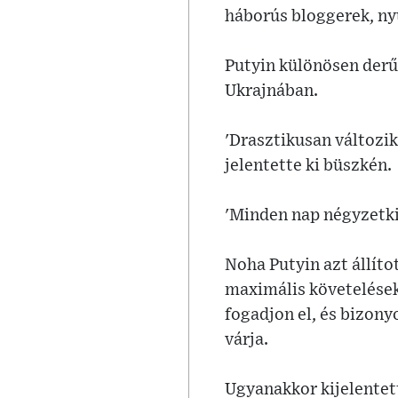
háborús bloggerek, nyu
Putyin különösen derű
Ukrajnában.
'Drasztikusan változik
jelentette ki büszkén.
'Minden nap négyzetki
Noha Putyin azt állíto
maximális követelések
fogadjon el, és bizony
várja.
Ugyanakkor kijelentet