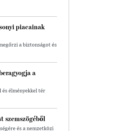
sonyi piacainak
egőrzi a biztonságot és
beragyogja a
 és élményekkel tér
st szemszögéből
sségére és a nemzetközi