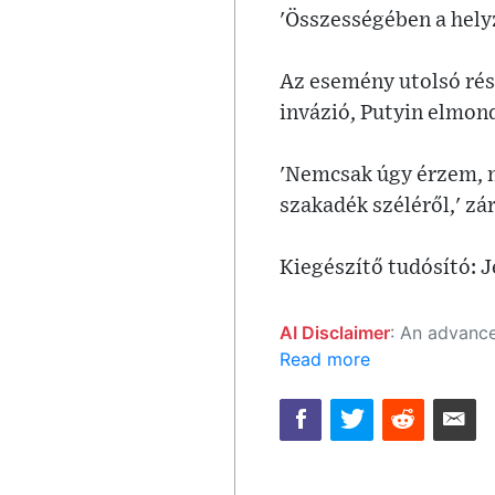
'Összességében a helyze
Az esemény utolsó rés
invázió, Putyin elmond
'Nemcsak úgy érzem, 
szakadék széléről,' zá
Kiegészítő tudósító: J
AI Disclaimer
: An advanced artificial intelligence (AI) system generated the content of this page on
Read more