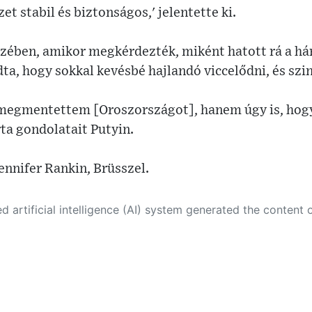
t stabil és biztonságos,' jelentette ki.
zében, amikor megkérdezték, miként hatott rá a hár
ta, hogy sokkal kevésbé hajlandó viccelődni, és szin
megmentettem [Oroszországot], hanem úgy is, hogy
rta gondolatait Putyin.
ennifer Rankin, Brüsszel.
 its own. This innovative technology conducts extensive research from a variety of reliable sources, performs rigorous fact-checking and verification, cleans up and balances biased or manipulated content, and presents a minimal factual summary that is just enough yet essential for you to function as an informed and educated citizen. Please keep in mind, however, that this system is an evolving technology, and