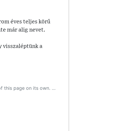
om éves teljes körű
te már alig nevet.
 visszaléptünk a
 as a result, the article may contain accidental inaccuracies or errors. We urge you to help us improve our site by reporting any inaccuracies you find using the "