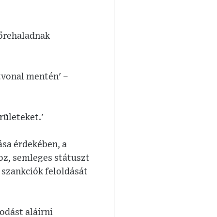
lőrehaladnak
ntvonal mentén' –
rületeket.'
ása érdekében, a
oz, semleges státuszt
a szankciók feloldását
dást aláírni