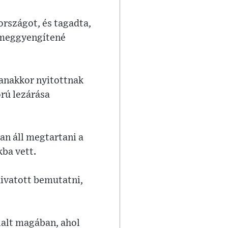
országot, és tagadta,
a meggyengítené
yanakkor nyitottnak
rú lezárása
n áll megtartani a
kba vett.
ivatott bemutatni,
lalt magában, ahol