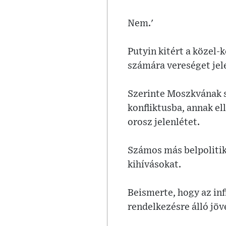
Nem.'
Putyin kitért a közel-
számára vereséget jel
Szerinte Moszkvának si
konfliktusba, annak el
orosz jelenlétet.
Számos más belpolitika
kihívásokat.
Beismerte, hogy az inf
rendelkezésre álló jö