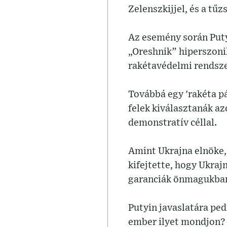
Zelenszkijjel, és a tű
Az esemény során Putyi
„Oreshnik” hiperszonik
rakétavédelmi rendsze
Továbbá egy 'rakéta pá
felek kiválasztanák a
demonstratív céllal.
Amint Ukrajna elnöke,
kifejtette, hogy Ukraj
garanciák önmagukban
Putyin javaslatára ped
ember ilyet mondjon?