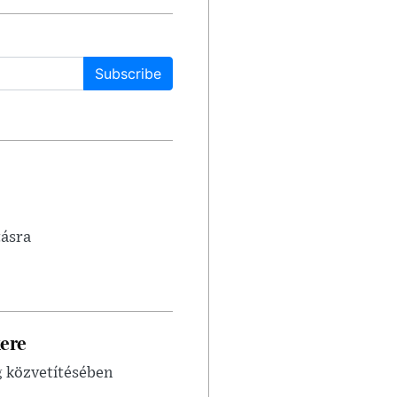
Subscribe
tásra
ere
g közvetítésében