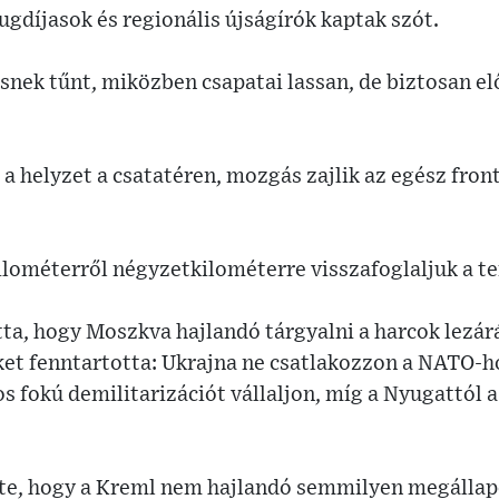
gdíjasok és regionális újságírók kaptak szót.
snek tűnt, miközben csapatai lassan, de biztosan e
 a helyzet a csatatéren, mozgás zajlik az egész fro
lométerről négyzetkilométerre visszafoglaljuk a te
tta, hogy Moszkva hajlandó tárgyalni a harcok lezár
et fenntartotta: Ukrajna ne csatlakozzon a NATO-h
os fokú demilitarizációt vállaljon, míg a Nyugattól 
te, hogy a Kreml nem hajlandó semmilyen megállapo