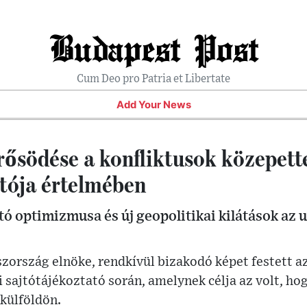
Budapest Post
Cum Deo pro Patria et Libertate
Add Your News
rősödése a konfliktusok közepett
atója értelmében
tó optimizmusa és új geopolitikai kilátások az
zország elnöke, rendkívül bizakodó képet festett az
i sajtótájékoztató során, amelynek célja az volt, 
 külföldön.