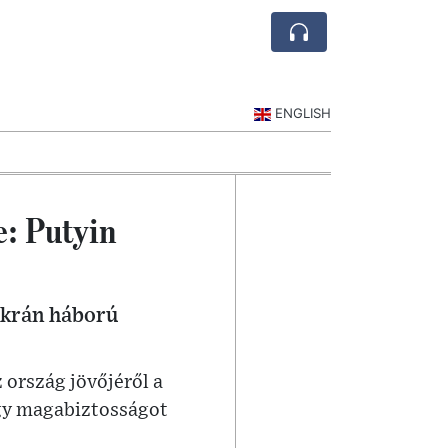
ENGLISH
e: Putyin
 ukrán háború
 ország jövőjéről a
hogy magabiztosságot