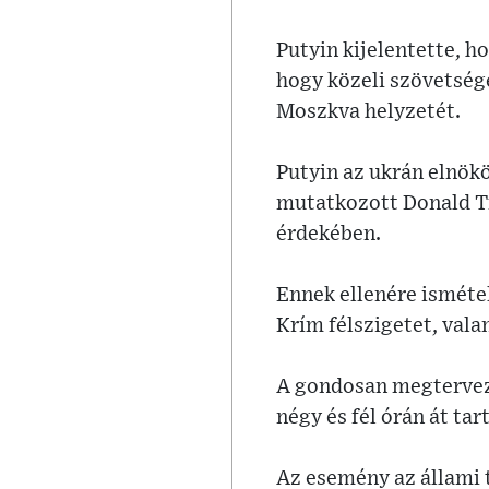
Putyin kijelentette, h
hogy közeli szövetség
Moszkva helyzetét.
Putyin az ukrán elnökö
mutatkozott Donald Tr
érdekében.
Ennek ellenére isméte
Krím félszigetet, vala
A gondosan megtervez
négy és fél órán át tar
Az esemény az állami t