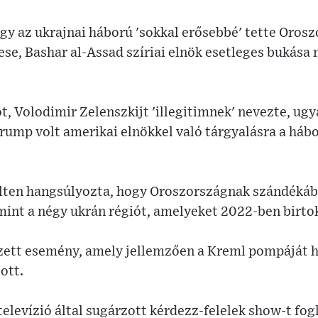
ogy az ukrajnai háború 'sokkal erősebbé' tette Orosz
ese, Bashar al-Assad szíriai elnök esetleges bukás
t, Volodimir Zelenszkijt 'illegitimnek' nevezte, ug
ump volt amerikai elnökkel való tárgyalásra a hábo
lten hangsúlyozta, hogy Oroszországnak szándékába
mint a négy ukrán régiót, amelyeket 2022-ben birto
ett esemény, amely jellemzően a Kreml pompáját h
tott.
elevízió által sugárzott kérdezz-felelek show-t fog