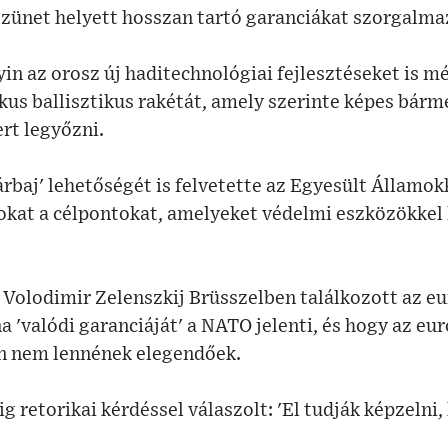
zszünet helyett hosszan tartó garanciákat szorgalma
n az orosz új haditechnológiai fejlesztéseket is mél
us ballisztikus rakétát, amely szerinte képes bárm
rt legyőzni.
rbaj' lehetőségét is felvetette az Egyesült Államok
zokat a célpontokat, amelyeket védelmi eszközökkel 
 Volodimir Zelenszkij Brüsszelben találkozott az eu
na 'valódi garanciáját' a NATO jelenti, és hogy az eu
 nem lennének elegendőek.
ig retorikai kérdéssel válaszolt: 'El tudják képzelni