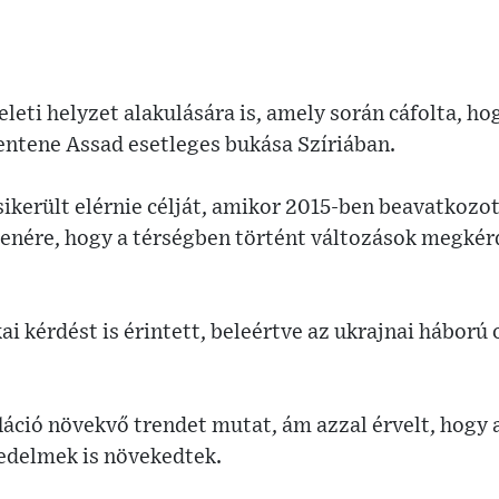
keleti helyzet alakulására is, amely során cáfolta, h
entene Assad esetleges bukása Szíriában.
került elérnie célját, amikor 2015-ben beavatkozott
lenére, hogy a térségben történt változások megkér
i kérdést is érintett, beleértve az ukrajnai háború
láció növekvő trendet mutat, ám azzal érvelt, hogy a
vedelmek is növekedtek.