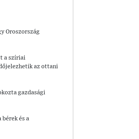
ogy Oroszország
 a szíriai
dőjelezhetik az ottani
 okozta gazdasági
 bérek és a