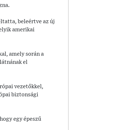
zna.
tatta, beleértve az új
elyik amerikai
kal, amely során a
látnának el
rópai vezetőkkel,
rópai biztonsági
, hogy egy épeszű