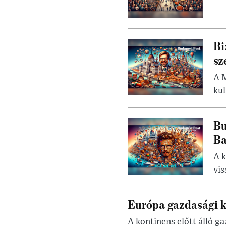
Bi
sz
A 
kul
Bu
Ba
A k
vis
Európa gazdasági k
A kontinens előtt álló g