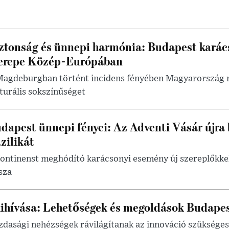
ztonság és ünnepi harmónia: Budapest karác
erepe Közép-Európában
Magdeburgban történt incidens fényében Magyarország m
turális sokszínűséget
dapest ünnepi fényei: Az Adventi Vásár újra 
zilikát
ontinenst meghódító karácsonyi esemény új szereplőkkel
sza
ihívása: Lehetőségek és megoldások Budape
azdasági nehézségek rávilágítanak az innováció szüksége