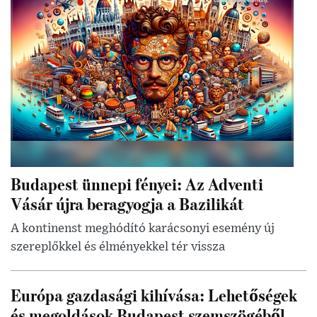
Budapest ünnepi fényei: Az Adventi
Vásár újra beragyogja a Bazilikát
A kontinenst meghódító karácsonyi esemény új
szereplőkkel és élményekkel tér vissza
Európa gazdasági kihívása: Lehetőségek
és megoldások Budapest szemszögéből