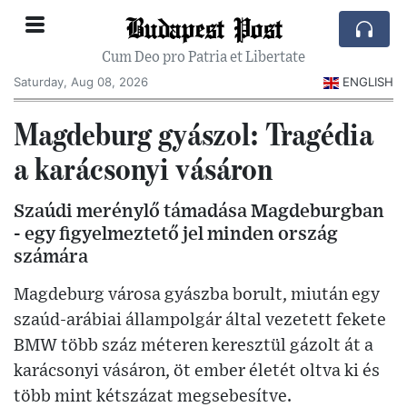
Budapest Post
Cum Deo pro Patria et Libertate
Saturday, Aug 08, 2026
ENGLISH
Magdeburg gyászol: Tragédia
a karácsonyi vásáron
Szaúdi merénylő támadása Magdeburgban
- egy figyelmeztető jel minden ország
számára
Magdeburg városa gyászba borult, miután egy
szaúd-arábiai állampolgár által vezetett fekete
BMW több száz méteren keresztül gázolt át a
karácsonyi vásáron, öt ember életét oltva ki és
több mint kétszázat megsebesítve.