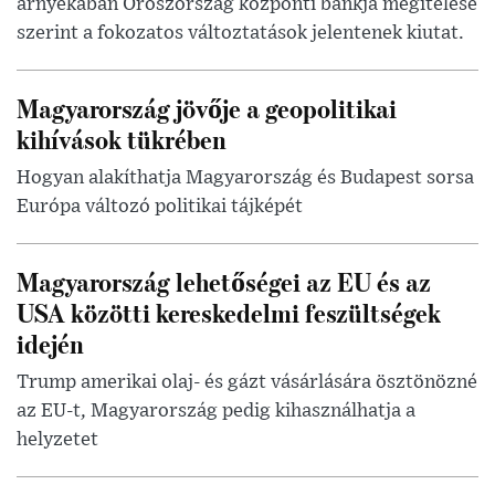
árnyékában Oroszország központi bankja megítélése
szerint a fokozatos változtatások jelentenek kiutat.
Magyarország jövője a geopolitikai
kihívások tükrében
Hogyan alakíthatja Magyarország és Budapest sorsa
Európa változó politikai tájképét
Magyarország lehetőségei az EU és az
USA közötti kereskedelmi feszültségek
idején
Trump amerikai olaj- és gázt vásárlására ösztönözné
az EU-t, Magyarország pedig kihasználhatja a
helyzetet