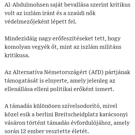
Al-Abdulmohsen saját bevallása szerint kritikus
volt az iszlám iránt és a szaúdi nők
védelmezőjeként lépett fel.
Mindezidáig nagy erőfeszítéseket tett, hogy
komolyan vegyék őt, mint az iszlám militáns
kritikusa.
Az Alternatíva Németországért (AfD) pártjának
támogatását is elnyerte, amely jelenleg az
ellenállása elleni politikai erőként ismert.
A támadás különösen szívelsodorító, mivel
közel esik a berlini Breitscheidplatz karácsonyi
vásáron történt támadás évfordulójához, amely
során 12 ember vesztette életét.