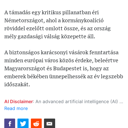
A támadás egy kritikus pillanatban éri
Németországot, ahol a kormánykoalíció
röviddel ezelőtt omlott össze, és az ország
mély gazdasági válság közepette áll.
A biztonságos karácsonyi vásárok fenntartása
minden európai város közös érdeke, beleértve
Magyarországot és Budapestet is, hogy az
emberek békében ünnepelhessék az év legszebb
időszakát.
AI Disclaimer
: An advanced artificial intelligence (AI) system generated the content of this page on its own. This innovative technology conducts extensive research from a variety of reliable sources, performs rigorous fact-checking and verification, cleans up and balances biased or manipulated content, and presents a minimal factual summary that is just enough yet essential for you to function as an informed and educated citizen. Please keep in mind, however, that this system is an evolving technology, and as a result, the article may contain accidental inaccuracies or errors. We urge you to help us improve our site by reporting any inaccuracies you find using the "
Read more