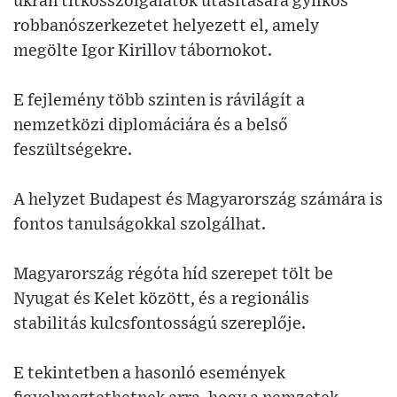
ukrán titkosszolgálatok utasítására gyilkos
robbanószerkezetet helyezett el, amely
megölte Igor Kirillov tábornokot.
E fejlemény több szinten is rávilágít a
nemzetközi diplomáciára és a belső
feszültségekre.
A helyzet Budapest és Magyarország számára is
fontos tanulságokkal szolgálhat.
Magyarország régóta híd szerepet tölt be
Nyugat és Kelet között, és a regionális
stabilitás kulcsfontosságú szereplője.
E tekintetben a hasonló események