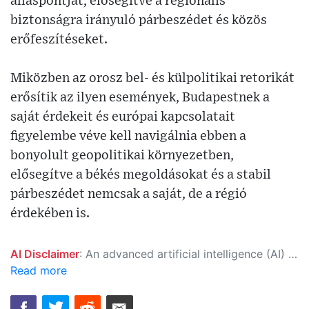
álláspontját, elősegítve a regionális
biztonságra irányuló párbeszédet és közös
erőfeszítéseket.
Miközben az orosz bel- és külpolitikai retorikát
erősítik az ilyen események, Budapestnek a
saját érdekeit és európai kapcsolatait
figyelembe véve kell navigálnia ebben a
bonyolult geopolitikai környezetben,
elősegítve a békés megoldásokat és a stabil
párbeszédet nemcsak a saját, de a régió
érdekében is.
AI Disclaimer
: An advanced artificial intelligence (AI) system generated the content of this page on its own. This innovative technology conducts extensive research from a variety of reliable sources, performs rigorous fact-checking and verification, cleans up and balances biased or manipulated content, and presents a minimal factual summary that is just enough yet essential for you to function as an informed and educated citizen. Please keep in mind, however, that this system is an evolving technology, and as a result, the article may contain accidental inaccuracies or errors. We urge you to help us improve our site by reporting any inaccuracies you find using the "
Read more