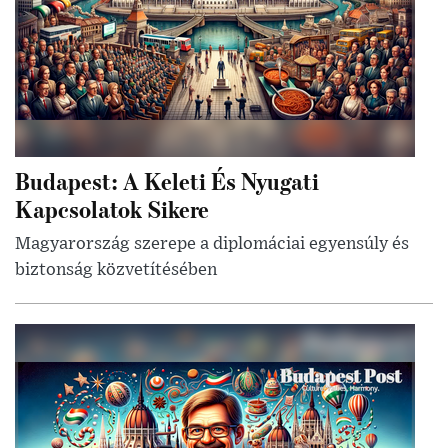
Budapest: A Keleti És Nyugati
Kapcsolatok Sikere
Magyarország szerepe a diplomáciai egyensúly és
biztonság közvetítésében