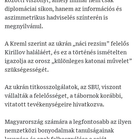
közötti viszonyt, amely immár nem csak
diplomáciai síkon, hanem az információs és
aszimmetrikus hadviselés színterén is
megnyilvánul.
A Kreml szerint az ukrán „náci rezsim” felelős
Kirillov haláláért, és ez a történés ismételten
igazolja az orosz „különleges katonai művelet”
szükségességét.
Az ukrán titkosszolgálatok, az SBU, viszont
vállalták a felelősséget, a tábornok korábbi,
vitatott tevékenységeire hivatkozva.
Magyarország számára a legfontosabb az ilyen
nemzetközi bonyodalmak tanulságainak