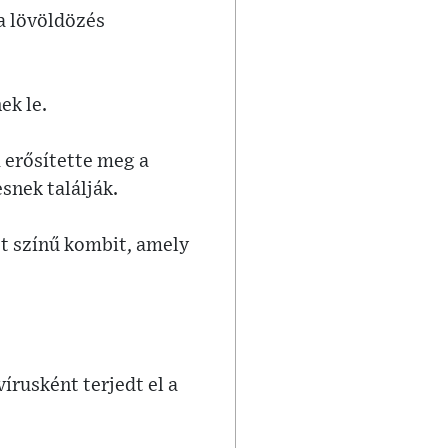
 a lövöldözés
ek le.
 erősítette meg a
snek találják.
st színű kombit, amely
írusként terjedt el a