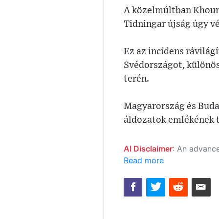
A közelmúltban Khouri
Tidningar újság úgy vé
Ez az incidens rávilá
Svédországot, különös
terén.
Magyarország és Budap
áldozatok emlékének t
AI Disclaimer
: An advanced artificial intelligence (AI) system generated the content of this page on
Read more