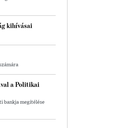
ág kihívásai
 számára
al a Politikai
i bankja megítélése