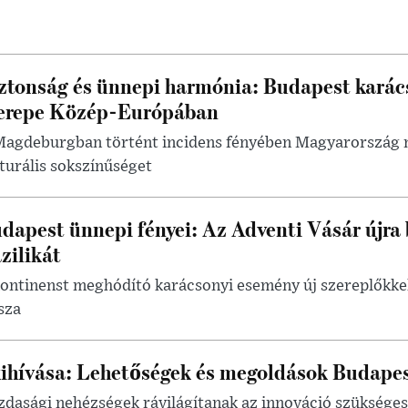
ztonság és ünnepi harmónia: Budapest karác
erepe Közép-Európában
Magdeburgban történt incidens fényében Magyarország m
turális sokszínűséget
dapest ünnepi fényei: Az Adventi Vásár újra 
zilikát
ontinenst meghódító karácsonyi esemény új szereplőkkel
sza
ihívása: Lehetőségek és megoldások Budape
azdasági nehézségek rávilágítanak az innováció szüksége