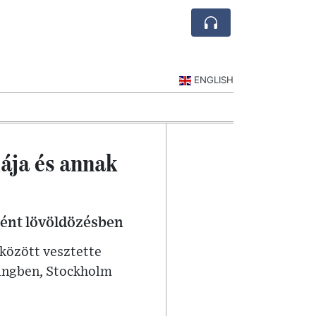
ENGLISH
iája és annak
tént lövöldözésben
 között vesztette
pingben, Stockholm