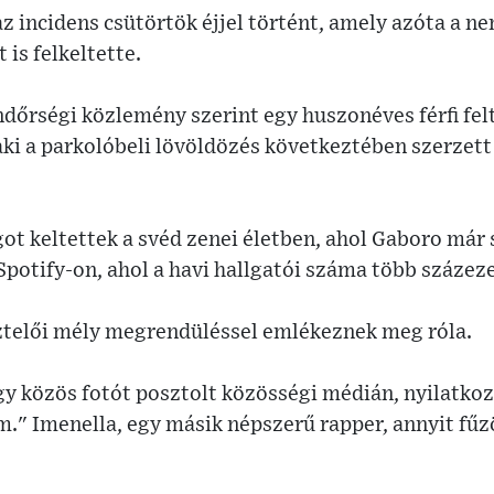
az incidens csütörtök éjjel történt, amely azóta a n
is felkeltette.
dőrségi közlemény szerint egy huszonéves férfi fel
i a parkolóbeli lövöldözés következtében szerzett 
got keltettek a svéd zenei életben, ahol Gaboro már
Spotify-on, ahol a havi hallgatói száma több százeze
sztelői mély megrendüléssel emlékeznek meg róla.
egy közös fotót posztolt közösségi médián, nyilatko
m." Imenella, egy másik népszerű rapper, annyit fű