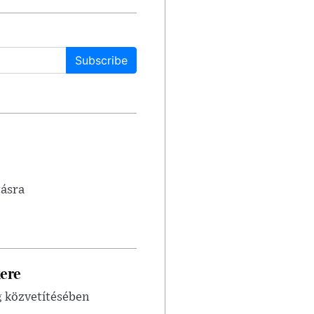
Subscribe
tásra
ere
g közvetítésében