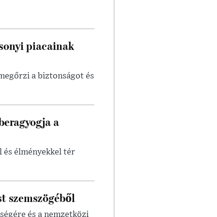
sonyi piacainak
egőrzi a biztonságot és
beragyogja a
 és élményekkel tér
st szemszögéből
sségére és a nemzetközi