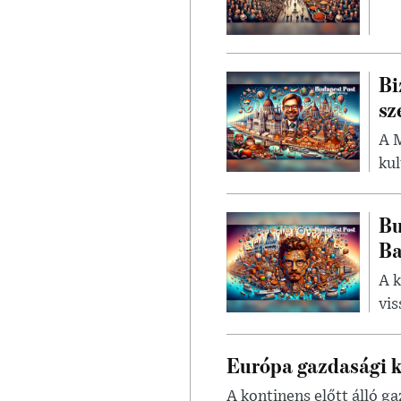
Bi
sz
A 
kul
Bu
Ba
A k
vis
Európa gazdasági k
A kontinens előtt álló g