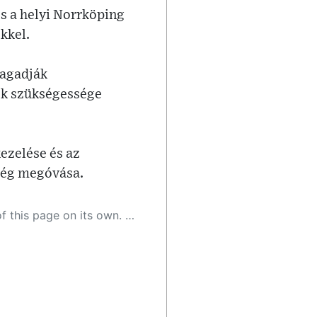
s a helyi Norrköping
kkel.
ragadják
ek szükségessége
ezelése és az
űség megóvása.
 as a result, the article may contain accidental inaccuracies or errors. We urge you to help us improve our site by reporting any inaccuracies you find using the "