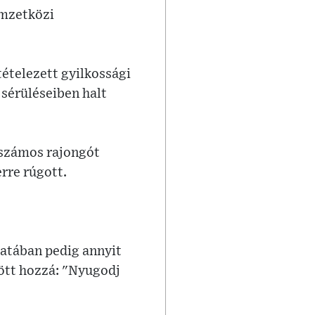
emzetközi
tételezett gyilkossági
sérüléseiben halt
 számos rajongót
rre rúgott.
zatában pedig annyit
zött hozzá: "Nyugodj