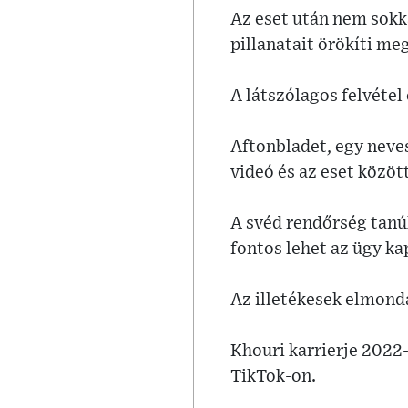
Az eset után nem sokka
pillanatait örökíti meg
A látszólagos felvétel
Aftonbladet, egy neve
videó és az eset közöt
A svéd rendőrség tanúk
fontos lehet az ügy ka
Az illetékesek elmond
Khouri karrierje 2022-
TikTok-on.