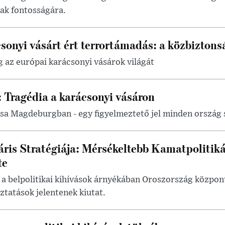
nak fontosságára.
onyi vásárt ért terrortámadás: a közbiztons
 az európai karácsonyi vásárok világát
 Tragédia a karácsonyi vásáron
sa Magdeburgban - egy figyelmeztető jel minden ország
ris Stratégiája: Mérsékeltebb Kamatpolitikáv
te
a belpolitikai kihívások árnyékában Oroszország központ
ztatások jelentenek kiutat.