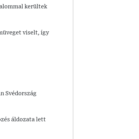
lkalommal kerültek
üveget viselt, így
án Svédország
özés áldozata lett