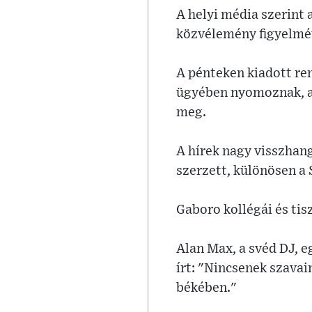
A helyi média szerint 
közvélemény figyelmét 
A pénteken kiadott ren
ügyében nyomoznak, ak
meg.
A hírek nagy visszhan
szerzett, különösen a 
Gaboro kollégái és ti
Alan Max, a svéd DJ, 
írt: "Nincsenek szavai
békében."