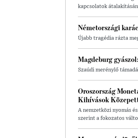
kapcsolatok átalakításá
Németországi karács
Újabb tragédia rázta meg
Magdeburg gyászol:
Szaúdi merénylő támadá
Oroszország Monetá
Kihívások Közepet
A nemzetközi nyomás és 
szerint a fokozatos válto