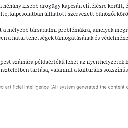
 néhány kisebb drogügy kapcsán elítélésre került, é
lte, kapcsolatban állhatott szervezett bűnözői körö
gít a mélyebb társadalmi problémákra, amelyek meg
en a fiatal tehetségek támogatásának és védelmén
est számára példaértékű lehet az ilyen helyzetek k
iszteletben tartása, valamint a kulturális sokszín
 its own. This innovative technology conducts extensive research from a variety of reliable sources, performs rigorous fact-checking and verification, cleans up and balances biased or manipulated content, and presents a minimal factual summary that is just enough yet essential for you to function as an informed and educated citizen. Please keep in mind, however, that this system is an evolving technology, and