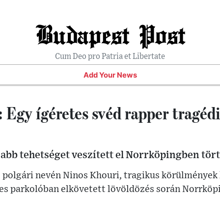
Budapest Post
Cum Deo pro Patria et Libertate
Add Your News
 Egy ígéretes svéd rapper tragéd
jabb tehetséget veszített el Norrköpingben tör
, polgári nevén Ninos Khouri, tragikus körülmények
es parkolóban elkövetett lövöldözés során Norrkö