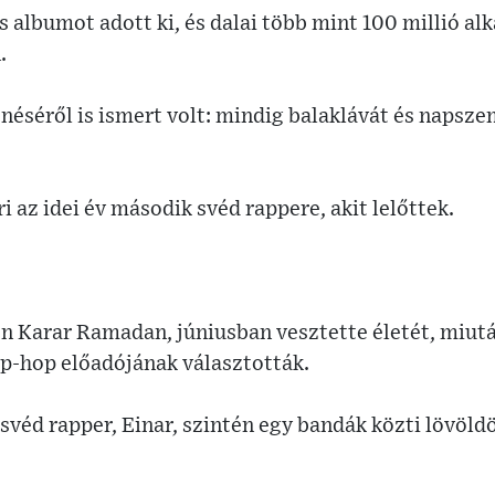
s albumot adott ki, és dalai több mint 100 millió a
.
éséről is ismert volt: mindig balaklávát és napszem
az idei év második svéd rappere, akit lelőttek.
n Karar Ramadan, júniusban vesztette életét, miut
p-hop előadójának választották.
svéd rapper, Einar, szintén egy bandák közti lövöld