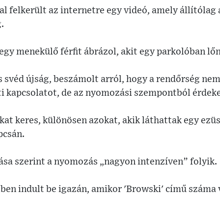
l felkerült az internetre egy videó, amely állítólag
.
 egy menekülő férfit ábrázol, akit egy parkolóban lőn
s svéd újság, beszámolt arról, hogy a rendőrség nem
ti kapcsolatot, de az nyomozási szempontból érdeke
at keres, különösen azokat, akik láthattak egy ezü
pcsán.
ása szerint a nyomozás „nagyon intenzíven” folyik.
ben indult be igazán, amikor 'Browski' című száma v