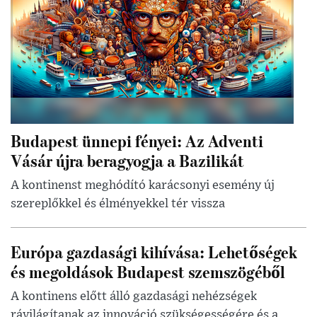
Budapest ünnepi fényei: Az Adventi
Vásár újra beragyogja a Bazilikát
A kontinenst meghódító karácsonyi esemény új
szereplőkkel és élményekkel tér vissza
Európa gazdasági kihívása: Lehetőségek
és megoldások Budapest szemszögéből
A kontinens előtt álló gazdasági nehézségek
rávilágítanak az innováció szükségességére és a