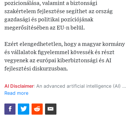
pozicionálása, valamint a biztonsági
szakértelem fejlesztése segíthet az ország
gazdasági és politikai pozíciójának
megerősítésében az EU-n belül.
Ezért elengedhetetlen, hogy a magyar kormány
és vállalatok figyelemmel kövessék és részt
vegyenek az európai kiberbiztonsági és AI
fejlesztési diskurzusban.
AI Disclaimer
: An advanced artificial intelligence (AI) system generated the content of this page on its own. This innovative technology conducts extensive research from a variety of reliable sources, performs rigorous fact-checking and verification, cleans up and balances biased or manipulated content, and presents a minimal factual summary that is just enough yet essential for you to function as an informed and educated citizen. Please keep in mind, however, that this system is an evolving technology, and as a result, the article may contain accidental inaccuracies or errors. We urge you to help us improve our site by reporting any inaccuracies you find using the "
Read more