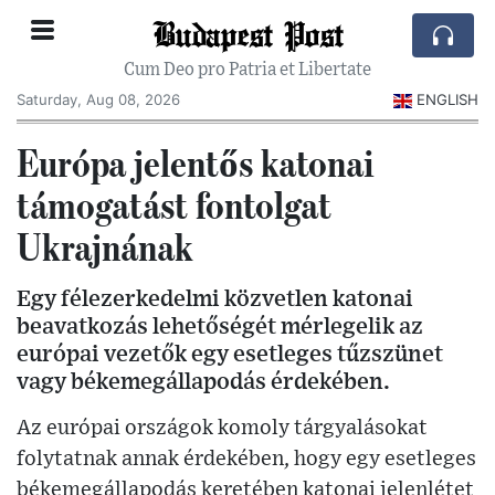
Budapest Post
Cum Deo pro Patria et Libertate
Saturday, Aug 08, 2026
ENGLISH
Európa jelentős katonai
támogatást fontolgat
Ukrajnának
Egy félezerkedelmi közvetlen katonai
beavatkozás lehetőségét mérlegelik az
európai vezetők egy esetleges tűzszünet
vagy békemegállapodás érdekében.
Az európai országok komoly tárgyalásokat
folytatnak annak érdekében, hogy egy esetleges
békemegállapodás keretében katonai jelenlétet