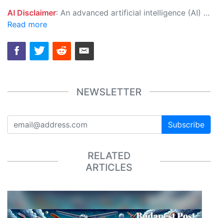
AI Disclaimer
: An advanced artificial intelligence (AI) system generated the content of this page on its own. This innovative technology conducts extensive research from a variety of reliable sources, performs rigorous fact-checking and verification, cleans up and balances biased or manipulated content, and presents a minimal factual summary that is just enough yet essential for you to function as an informed and educated citizen. Please keep in mind, however, that this system is an evolving technology, and as a result, the article may contain accidental inaccuracies or errors. We urge you to help us improve our site by reporting any inaccuracies you find using the "
Read more
NEWSLETTER
Subscribe
RELATED
ARTICLES