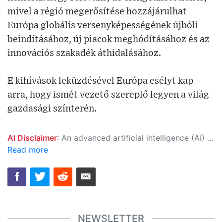
mivel a régió megerősítése hozzájárulhat
Európa globális versenyképességének újbóli
beindításához, új piacok meghódításához és az
innovációs szakadék áthidalásához.
E kihívások leküzdésével Európa esélyt kap
arra, hogy ismét vezető szereplő legyen a világ
gazdasági színterén.
AI Disclaimer
: An advanced artificial intelligence (AI) system generated the content of this page on its own. This innovative technology conducts extensive research from a variety of reliable sources, performs rigorous fact-checking and verification, cleans up and balances biased or manipulated content, and presents a minimal factual summary that is just enough yet essential for you to function as an informed and educated citizen. Please keep in mind, however, that this system is an evolving technology, and as a result, the article may contain accidental inaccuracies or errors. We urge you to help us improve our site by reporting any inaccuracies you find using the "
Read more
NEWSLETTER