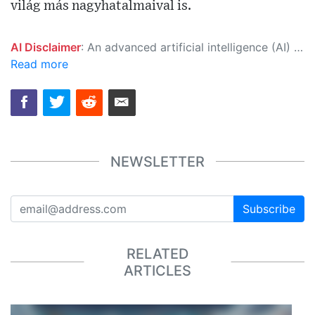
világ más nagyhatalmaival is.
AI Disclaimer
: An advanced artificial intelligence (AI) system generated the content of this page on its own. This innovative technology conducts extensive research from a variety of reliable sources, performs rigorous fact-checking and verification, cleans up and balances biased or manipulated content, and presents a minimal factual summary that is just enough yet essential for you to function as an informed and educated citizen. Please keep in mind, however, that this system is an evolving technology, and as a result, the article may contain accidental inaccuracies or errors. We urge you to help us improve our site by reporting any inaccuracies you find using the "
Read more
NEWSLETTER
Subscribe
RELATED
ARTICLES