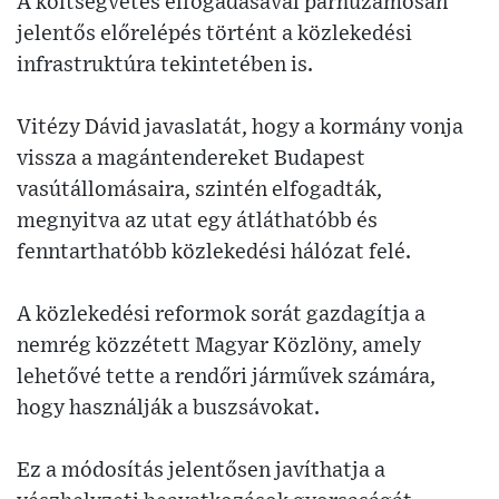
A költségvetés elfogadásával párhuzamosan
jelentős előrelépés történt a közlekedési
infrastruktúra tekintetében is.
Vitézy Dávid javaslatát, hogy a kormány vonja
vissza a magántendereket Budapest
vasútállomásaira, szintén elfogadták,
megnyitva az utat egy átláthatóbb és
fenntarthatóbb közlekedési hálózat felé.
A közlekedési reformok sorát gazdagítja a
nemrég közzétett Magyar Közlöny, amely
lehetővé tette a rendőri járművek számára,
hogy használják a buszsávokat.
Ez a módosítás jelentősen javíthatja a