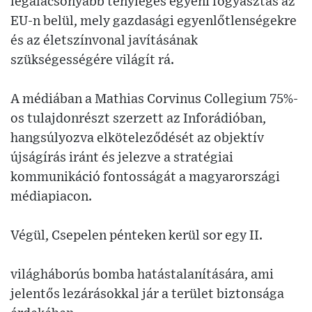
legalacsonyabb tényleges egyéni fogyasztás az
EU-n belül, mely gazdasági egyenlőtlenségekre
és az életszínvonal javításának
szükségességére világít rá.
A médiában a Mathias Corvinus Collegium 75%-
os tulajdonrészt szerzett az Inforádióban,
hangsúlyozva elköteleződését az objektív
újságírás iránt és jelezve a stratégiai
kommunikáció fontosságát a magyarországi
médiapiacon.
Végül, Csepelen pénteken kerül sor egy II.
világháborús bomba hatástalanítására, ami
jelentős lezárásokkal jár a terület biztonsága