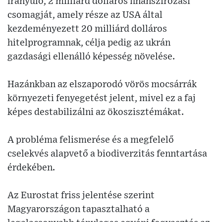
irányuló, 2 milliárd dolláros finanszírozási
csomagját, amely része az USA által
kezdeményezett 20 milliárd dolláros
hitelprogramnak, célja pedig az ukrán
gazdasági ellenálló képesség növelése.
Hazánkban az elszaporodó vörös mocsárrák
környezeti fenyegetést jelent, mivel ez a faj
képes destabilizálni az ökoszisztémákat.
A probléma felismerése és a megfelelő
cselekvés alapvető a biodiverzitás fenntartása
érdekében.
Az Eurostat friss jelentése szerint
Magyarországon tapasztalható a