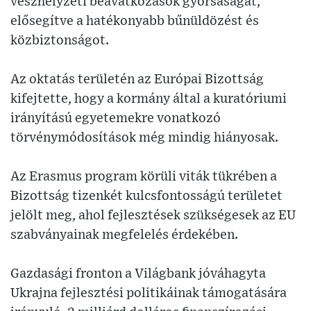
vészhelyzeti beavatkozások gyorsaságát,
elősegítve a hatékonyabb bűnüldözést és
közbiztonságot.
Az oktatás területén az Európai Bizottság
kifejtette, hogy a kormány által a kuratóriumi
irányítású egyetemekre vonatkozó
törvénymódosítások még mindig hiányosak.
Az Erasmus program körüli viták tükrében a
Bizottság tizenkét kulcsfontosságú területet
jelölt meg, ahol fejlesztések szükségesek az EU
szabványainak megfelelés érdekében.
Gazdasági fronton a Világbank jóváhagyta
Ukrajna fejlesztési politikáinak támogatására