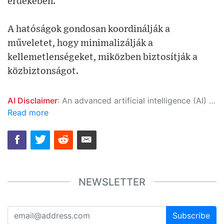
érdekében.
A hatóságok gondosan koordinálják a
műveletet, hogy minimalizálják a
kellemetlenségeket, miközben biztosítják a
közbiztonságot.
AI Disclaimer
: An advanced artificial intelligence (AI) system generated the content of this page on its own. This innovative technology conducts extensive research from a variety of reliable sources, performs rigorous fact-checking and verification, cleans up and balances biased or manipulated content, and presents a minimal factual summary that is just enough yet essential for you to function as an informed and educated citizen. Please keep in mind, however, that this system is an evolving technology, and as a result, the article may contain accidental inaccuracies or errors. We urge you to help us improve our site by reporting any inaccuracies you find using the "
Read more
NEWSLETTER
Subscribe