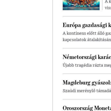
A k
vis
Európa gazdasági k
A kontinens előtt álló g
kapcsolatok átalakításá
Németországi karács
Újabb tragédia rázta meg
Magdeburg gyászol:
Szaúdi merénylő támadá
Oroszország Monetá