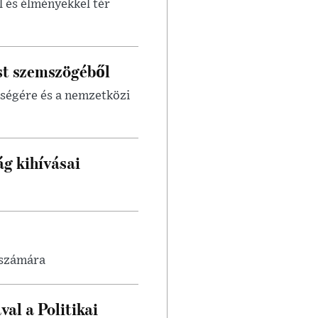
 és élményekkel tér
st szemszögéből
sségére és a nemzetközi
ág kihívásai
 számára
al a Politikai