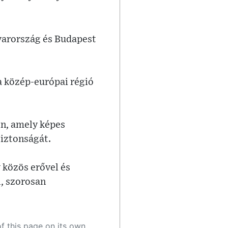
yarország és Budapest
a közép-európai régió
en, amely képes
biztonságát.
 közös erővel és
l, szorosan
 as a result, the article may contain accidental inaccuracies or errors. We urge you to help us improve our site by reporting any inaccuracies you find using the "