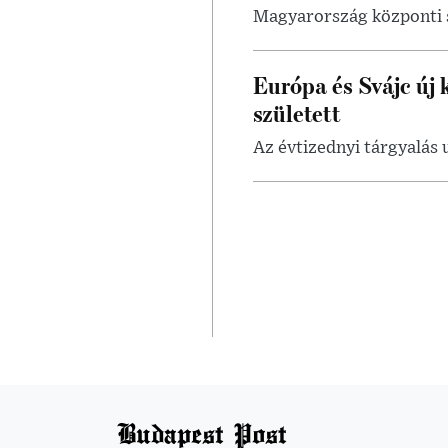
Magyarország központi s
Európa és Svájc új
született
Az évtizednyi tárgyalás 
Budapest Post