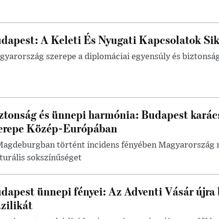
dapest: A Keleti És Nyugati Kapcsolatok Sik
yarország szerepe a diplomáciai egyensúly és biztonsá
ztonság és ünnepi harmónia: Budapest karác
erepe Közép-Európában
Magdeburgban történt incidens fényében Magyarország m
turális sokszínűséget
dapest ünnepi fényei: Az Adventi Vásár újra 
zilikát