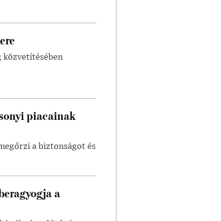
ere
g közvetítésében
sonyi piacainak
egőrzi a biztonságot és
beragyogja a