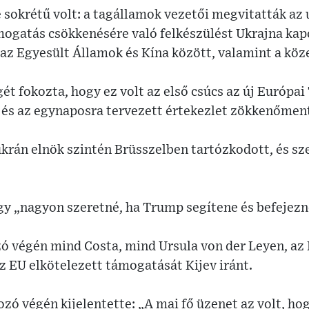
 sokrétű volt: a tagállamok vezetői megvitatták az 
mogatás csökkenésére való felkészülést Ukrajna kapc
z Egyesült Államok és Kína között, valamint a köze
t fokozta, hogy ez volt az első csúcs az új Európai
, és az egynaposra tervezett értekezlet zökkenőmen
ukrán elnök szintén Brüsszelben tartózkodott, és s
gy „nagyon szeretné, ha Trump segítene és befejezn
zó végén mind Costa, mind Ursula von der Leyen, az
z EU elkötelezett támogatását Kijev iránt.
ozó végén kijelentette: „A mai fő üzenet az volt, hog