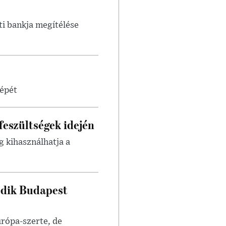
i bankja megítélése
képét
feszültségek idején
g kihasználhatja a
edik Budapest
urópa-szerte, de