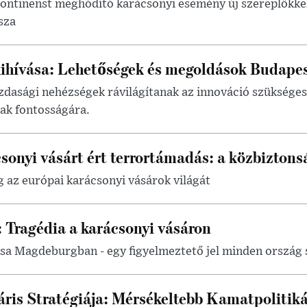
ontinenst meghódító karácsonyi esemény új szereplőkkel
sza
ihívása: Lehetőségek és megoldások Budape
azdasági nehézségek rávilágítanak az innováció szüksége
nak fontosságára.
onyi vásárt ért terrortámadás: a közbiztons
 az európai karácsonyi vásárok világát
 Tragédia a karácsonyi vásáron
sa Magdeburgban - egy figyelmeztető jel minden ország
ris Stratégiája: Mérsékeltebb Kamatpolitikáv