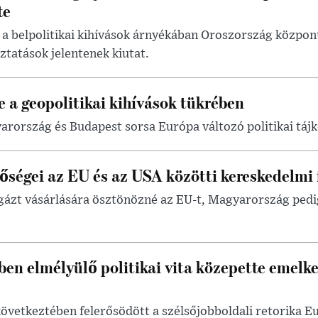
te
a belpolitikai kihívások árnyékában Oroszország központ
ztatások jelentenek kiutat.
 a geopolitikai kihívások tükrében
arország és Budapest sorsa Európa változó politikai táj
ségei az EU és az USA közötti kereskedelmi 
 gázt vásárlására ösztönözné az EU-t, Magyarország pedi
ben elmélyülő politikai vita közepette emelk
övetkeztében felerősödött a szélsőjobboldali retorika E