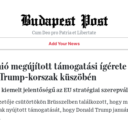
Budapest Post
Cum Deo pro Patria et Libertate
Add Your News
ió megújított támogatási ígérete
 Trump-korszak küszöbén
kiemelt jelentőségű az EU stratégiai szerepvál
zetője csütörtökön Brüsszelben találkozott, hogy m
k nyújtott támogatását, hogy Donald Trump január 
.