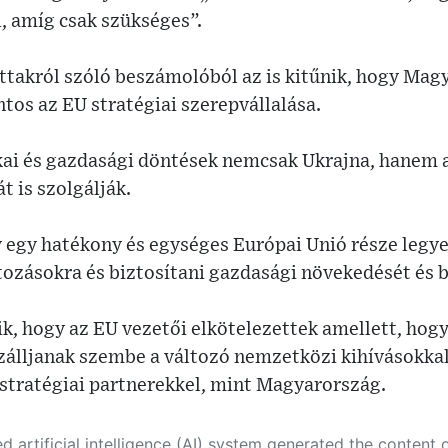
, amíg csak szükséges”.
ttakról szóló beszámolóból az is kitűnik, hogy Mag
tos az EU stratégiai szerepvállalása.
ikai és gazdasági döntések nemcsak Ukrajna, hanem 
t is szolgálják.
 egy hatékony és egységes Európai Unió része legy
ltozásokra és biztosítani gazdasági növekedését és 
k, hogy az EU vezetői elkötelezettek amellett, hogy
szálljanak szembe a változó nemzetközi kihívásokka
tratégiai partnerekkel, mint Magyarország.
 its own. This innovative technology conducts extensive research from a variety of reliable sources, performs rigorous fact-checking and verification, cleans up and balances biased or manipulated content, and presents a minimal factual summary that is just enough yet essential for you to function as an informed and educated citizen. Please keep in mind, however, that this system is an evolving technology, and