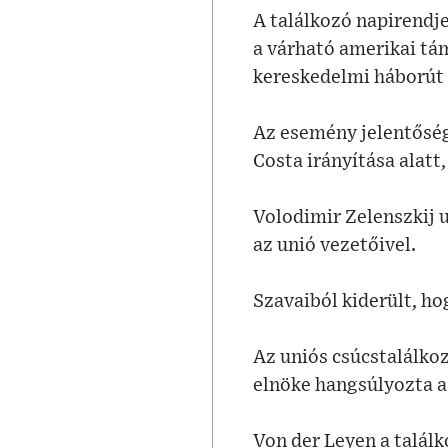
A találkozó napirendje
a várható amerikai tá
kereskedelmi háborút a
Az esemény jelentőségé
Costa irányítása alatt
Volodimir Zelenszkij 
az unió vezetőivel.
Szavaiból kiderült, ho
Az uniós csúcstalálko
elnöke hangsúlyozta a
Von der Leyen a találk