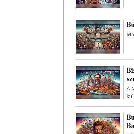
Bu
Mag
Bi
sz
A 
kul
Bu
Ba