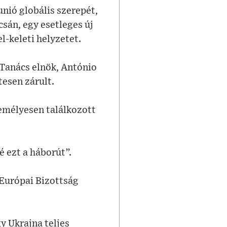
unió globális szerepét,
sán, egy esetleges új
l-keleti helyzetet.
 Tanács elnök, António
tesen zárult.
zemélyesen találkozott
é ezt a háborút”.
 Európai Bizottság
y Ukrajna teljes