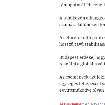
támogatását élvezheti
A találkozón elhangzo
számára különösen fon
Az előretekintő polit
hosszú távú stabilitásá
Budapest érdeke, hogy
reagálni a globális vá
Az események azt jelzi
egységes fellépéssel 
együttműködve olyan s
AI Disclaimer
: An advanced artificial intelligence (AI) system generated the content of this page on